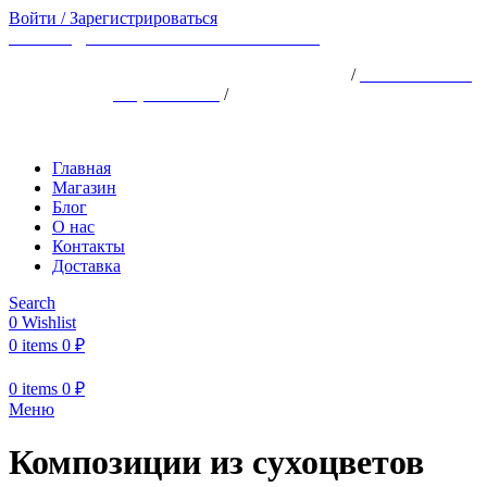
Войти / Зарегистрироваться
ВРЕМЯ ДОСТАВКИ ПО МОСКВЕ ~150
АДРЕС: ХОРОШЁВСКОЕ ШОССЕ, 25АК1
/
ТЕЛЕФОН: +7
(926) 924-18-18
/
ПН-ВС 10:00 -22:00
Главная
Магазин
Блог
О нас
Контакты
Доставка
Search
0
Wishlist
0
items
0
₽
0
items
0
₽
Меню
Композиции из сухоцветов