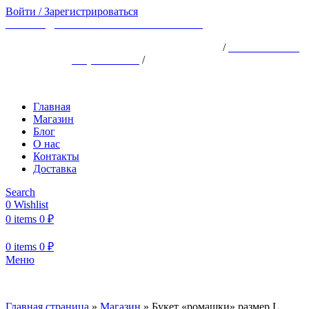
Войти / Зарегистрироваться
ВРЕМЯ ДОСТАВКИ ПО МОСКВЕ ~150
АДРЕС: ХОРОШЁВСКОЕ ШОССЕ, 25АК1
/
ТЕЛЕФОН: +7
(926) 924-18-18
/
ПН-ВС 10:00 -22:00
Главная
Магазин
Блог
О нас
Контакты
Доставка
Search
0
Wishlist
0
items
0
₽
0
items
0
₽
Меню
Главная страница
»
Магазин
»
Букет «ромашки» размер L