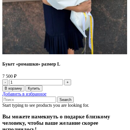
Букет «ромашки» размер L
7 500
₽
Количество
товара
В корзину
Купить
Букет
Добавить в избранное
«ромашки»
Search
размер
Start typing to see products you are looking for.
L
Вы можете намекнуть о подарке близкому
человеку, чтобы ваше желание скорее
исполнилось!