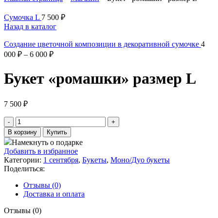
Сумочка L
7 500
₽
Назад в каталог
Создание цветочной композиции в декоративной сумочке
4
000
₽
–
6 000
₽
Букет «ромашки» размер L
7 500
₽
Количество
товара
В корзину
Купить
Букет
Намекнуть о подарке
«ромашки»
Добавить в избранное
размер
Категории:
1 сентября
,
Букеты
,
Моно/Дуо букеты
L
Поделиться:
Отзывы (0)
Доставка и оплата
Отзывы (0)