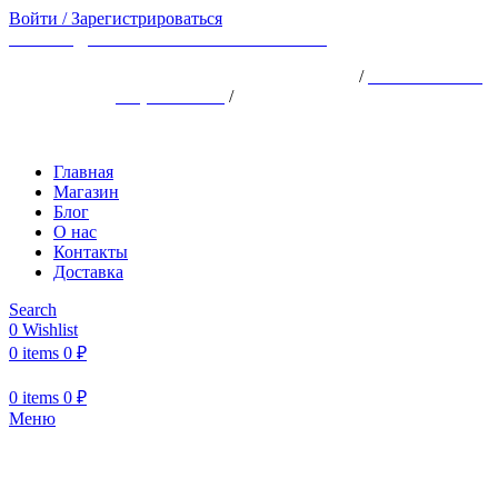
Войти / Зарегистрироваться
ВРЕМЯ ДОСТАВКИ ПО МОСКВЕ ~150
АДРЕС: ХОРОШЁВСКОЕ ШОССЕ, 25АК1
/
ТЕЛЕФОН: +7
(926) 924-18-18
/
ПН-ВС 10:00 -22:00
Главная
Магазин
Блог
О нас
Контакты
Доставка
Search
0
Wishlist
0
items
0
₽
0
items
0
₽
Меню