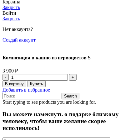
Корзина
Закрыть
Войти
Закрыть
Нет аккаунта?
Создай аккаунт
Композиция в кашпо из первоцветов S
3 900
₽
Количество
товара
В корзину
Купить
Композиция
Добавить в избранное
в
Search
кашпо
Start typing to see products you are looking for.
из
первоцветов
Вы можете намекнуть о подарке близкому
S
человеку, чтобы ваше желание скорее
исполнилось!