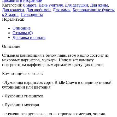
Добавить в избранное
кашпо
Категорий:
8 марта
,
День учителя
,
Для девушки
,
Для жены
,
из
Для коллеги
,
Для любимой
,
Для мамы
,
Корпоративные букеты
первоцветов
к 8 марта
,
Первоцветы
S
Поделиться:
Описание
Отзывы (0)
Доставка и оплата
Описание
Стильная композиция в белом глянцевом кашпо состоит из
махровых нарциссов, мускари. Наполняет комнату
невероятным парфюмерным ароматом цветущих цветов.
Композиция включает:
· Луковицы нарциссов сорта Bridle Crawn в стадии активной
бутонизации или цветения.
• Луковицы гиацинтов
• Луковицы мускари
· стеклянное круглое кашпо — строгая геометрия, чистая