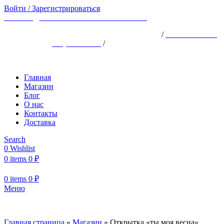
Войти / Зарегистрироваться
ВРЕМЯ ДОСТАВКИ ПО МОСКВЕ ~150
АДРЕС: ХОРОШЁВСКОЕ ШОССЕ, 25АК1
/
ТЕЛЕФОН: +7
(926) 924-18-18
/
ПН-ВС 10:00 -22:00
Главная
Магазин
Блог
О нас
Контакты
Доставка
Search
0
Wishlist
0
items
0
₽
0
items
0
₽
Меню
Главная страница
»
Магазин
»
Открытка «ты моя весна»