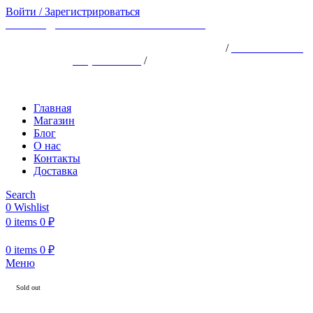
Войти / Зарегистрироваться
ВРЕМЯ ДОСТАВКИ ПО МОСКВЕ ~150
АДРЕС: ХОРОШЁВСКОЕ ШОССЕ, 25АК1
/
ТЕЛЕФОН: +7
(926) 924-18-18
/
ПН-ВС 10:00 -22:00
Главная
Магазин
Блог
О нас
Контакты
Доставка
Search
0
Wishlist
0
items
0
₽
0
items
0
₽
Меню
Sold out