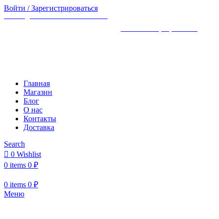
Войти / Зарегистрироваться
ВРЕМЯ ДОСТАВКИ ПО МОСКВЕ ~150
АДРЕС: ХОРОШЁВСКОЕ ШОССЕ, 25АК1
/
ТЕЛЕФОН: +7 (926) 924-18-18
/
ПН-
ВС 10:00 -22:00
Главная
Магазин
Блог
О нас
Контакты
Доставка
Search
0
Wishlist
0
items
0
₽
0
items
0
₽
Меню